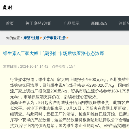
首页
关于摩登7注册
产品展示
新闻动态
注册
你的位置：
摩登7注册
>
关于摩登7注册
>
维生素A厂家大幅上调报价 市场后续看涨心态浓厚
发布日期：2024-10-14 14:42 点击次数：157
行业媒体报道，维生素A厂家大幅上调报价至600元/kg，巴斯夫
场购销氛围浓厚，目前维生素A市场价格参考290-320元/kg；国
流厂家上调出厂报价至200元/kg，贸易市场主流价格参考160-175元/
元/kg，市场供应端支撑仍在，后续看涨心态较浓。
浙商证券认为，9月起客户将陆续开始为四季度旺季备货。此前客
低水平。兴业证券张志扬表示，8月16日，巴斯夫在官网上更新称
细调查。与此同时，受损工厂的清洁、检查和维修已经开始。巴斯
库存中获得的产品数量，这些产品数量将根据适用法律以公平合理
抗力后行业内的供给趋紧，国内维生素企业均对VA、VE产品实施