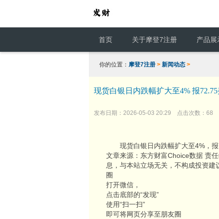
首页
关于摩登7注册
产品展
你的位置：
摩登7注册
>
新闻动态
>
现货白银日内跌幅扩大至4% 报72.7
发布日期：2026-05-03 20:29 点击次数：68
现货白银日内跌幅扩大至4%，报72
文章来源：东方财富Choice数据 
息，与本站立场无关，不构成投资建议
圈
打开微信，
点击底部的“发现”
使用“扫一扫”
即可将网页分享至朋友圈