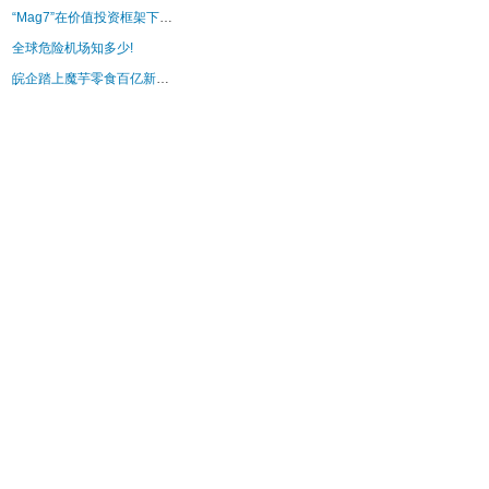
“Mag7”在价值投资框架下有确定性机会
全球危险机场知多少!
皖企踏上魔芋零食百亿新赛道 _大皖新闻 | 安徽网