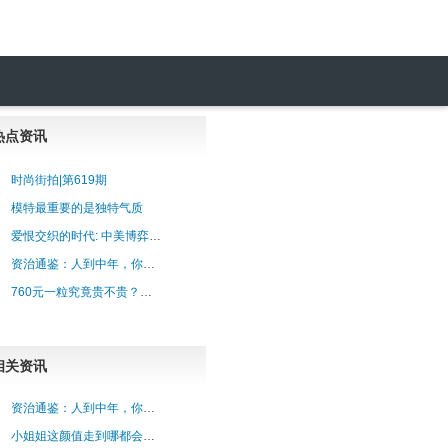
热点资讯
时尚街拍|第619期
模特最重要的是独特气质
爱恨交织的时代: 中美博弈, 谁将主导未来?
资治通鉴：人到中年，你会明白，放下对别人的期望，不是放过别人，而是放过自己，别再
760元一粒究竟贵不贵？半年报正式披露，片仔癀第二张王牌呼之欲出！
相关资讯
资治通鉴：人到中年，你会明白，放下对别人的期望，不是放过别人，而是放过自己，别再
小姐姐这颜值走到哪都会是焦点